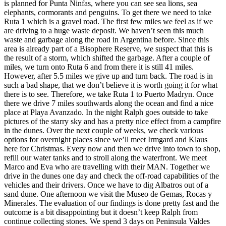
is planned for Punta Ninfas, where you can see sea lions, sea
elephants, cormorants and penguins. To get there we need to take
Ruta 1 which is a gravel road. The first few miles we feel as if we
are driving to a huge waste deposit. We haven’t seen this much
waste and garbage along the road in Argentina before. Since this
area is already part of a Bisophere Reserve, we suspect that this is
the result of a storm, which shifted the garbage. After a couple of
miles, we turn onto Ruta 6 and from there it is still 41 miles.
However, after 5.5 miles we give up and turn back. The road is in
such a bad shape, that we don’t believe it is worth going it for what
there is to see. Therefore, we take Ruta 1 to Puerto Madryn. Once
there we drive 7 miles southwards along the ocean and find a nice
place at Playa Avanzado. In the night Ralph goes outside to take
pictures of the starry sky and has a pretty nice effect from a campfire
in the dunes. Over the next couple of weeks, we check various
options for overnight places since we’ll meet Irmgard and Klaus
here for Christmas. Every now and then we drive into town to shop,
refill our water tanks and to stroll along the waterfront. We meet
Marco and Eva who are travelling with their MAN. Together we
drive in the dunes one day and check the off-road capabilities of the
vehicles and their drivers. Once we have to dig Albatros out of a
sand dune. One afternoon we visit the Museo de Gemas, Rocas y
Minerales. The evaluation of our findings is done pretty fast and the
outcome is a bit disappointing but it doesn’t keep Ralph from
continue collecting stones. We spend 3 days on Peninsula Valdes