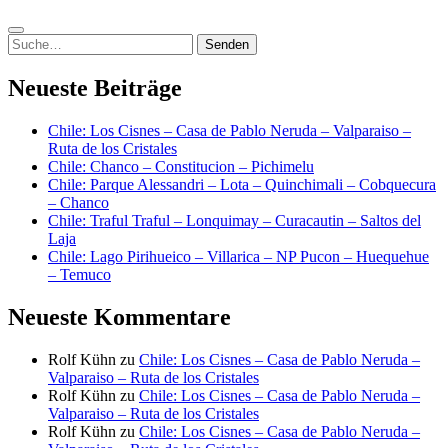
Suchen
nach:
Neueste Beiträge
Chile: Los Cisnes – Casa de Pablo Neruda – Valparaiso –
Ruta de los Cristales
Chile: Chanco – Constitucion – Pichimelu
Chile: Parque Alessandri – Lota – Quinchimali – Cobquecura
– Chanco
Chile: Traful Traful – Lonquimay – Curacautin – Saltos del
Laja
Chile: Lago Pirihueico – Villarica – NP Pucon – Huequehue
– Temuco
Neueste Kommentare
Rolf Kühn
zu
Chile: Los Cisnes – Casa de Pablo Neruda –
Valparaiso – Ruta de los Cristales
Rolf Kühn
zu
Chile: Los Cisnes – Casa de Pablo Neruda –
Valparaiso – Ruta de los Cristales
Rolf Kühn
zu
Chile: Los Cisnes – Casa de Pablo Neruda –