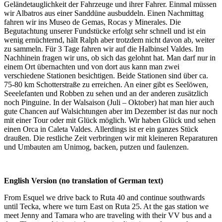
Geländetauglichkeit der Fahrzeuge und ihrer Fahrer. Einmal müssen
wir Albatros aus einer Sanddüne ausbuddeln. Einen Nachmittag
fahren wir ins Museo de Gemas, Rocas y Minerales. Die
Begutachtung unserer Fundstücke erfolgt sehr schnell und ist ein
wenig ernüchternd, hält Ralph aber trotzdem nicht davon ab, weiter
zu sammeln. Für 3 Tage fahren wir auf die Halbinsel Valdes. Im
Nachhinein fragen wir uns, ob sich das gelohnt hat. Man darf nur in
einem Ort übernachten und von dort aus kann man zwei
verschiedene Stationen besichtigen. Beide Stationen sind über ca.
75-80 km Schotterstraße zu erreichen. An einer gibt es Seelöwen,
Seeelefanten und Robben zu sehen und an der anderen zusätzlich
noch Pinguine. In der Walsaison (Juli – Oktober) hat man hier auch
gute Chancen auf Walsichtungen aber im Dezember ist das nur noch
mit einer Tour oder mit Glück möglich. Wir haben Glück und sehen
einen Orca in Caleta Valdes. Allerdings ist er ein ganzes Stück
draußen. Die restliche Zeit verbringen wir mit kleineren Reparaturen
und Umbauten am Unimog, backen, putzen und faulenzen.
English Version (no translation of German text)
From Esquel we drive back to Ruta 40 and continue southwards
until Tecka, where we turn East on Ruta 25. At the gas station we
meet Jenny and Tamara who are traveling with their VV bus and a