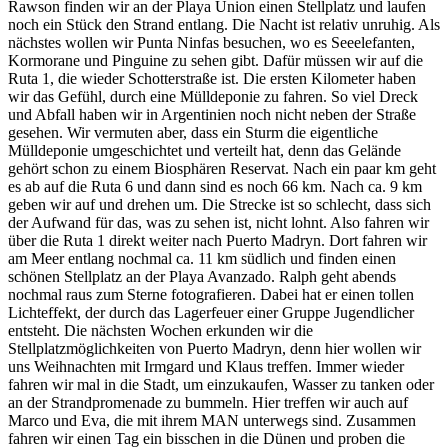
Rawson finden wir an der Playa Union einen Stellplatz und laufen
noch ein Stück den Strand entlang. Die Nacht ist relativ unruhig. Als
nächstes wollen wir Punta Ninfas besuchen, wo es Seeelefanten,
Kormorane und Pinguine zu sehen gibt. Dafür müssen wir auf die
Ruta 1, die wieder Schotterstraße ist. Die ersten Kilometer haben
wir das Gefühl, durch eine Mülldeponie zu fahren. So viel Dreck
und Abfall haben wir in Argentinien noch nicht neben der Straße
gesehen. Wir vermuten aber, dass ein Sturm die eigentliche
Mülldeponie umgeschichtet und verteilt hat, denn das Gelände
gehört schon zu einem Biosphären Reservat. Nach ein paar km geht
es ab auf die Ruta 6 und dann sind es noch 66 km. Nach ca. 9 km
geben wir auf und drehen um. Die Strecke ist so schlecht, dass sich
der Aufwand für das, was zu sehen ist, nicht lohnt. Also fahren wir
über die Ruta 1 direkt weiter nach Puerto Madryn. Dort fahren wir
am Meer entlang nochmal ca. 11 km südlich und finden einen
schönen Stellplatz an der Playa Avanzado. Ralph geht abends
nochmal raus zum Sterne fotografieren. Dabei hat er einen tollen
Lichteffekt, der durch das Lagerfeuer einer Gruppe Jugendlicher
entsteht. Die nächsten Wochen erkunden wir die
Stellplatzmöglichkeiten von Puerto Madryn, denn hier wollen wir
uns Weihnachten mit Irmgard und Klaus treffen. Immer wieder
fahren wir mal in die Stadt, um einzukaufen, Wasser zu tanken oder
an der Strandpromenade zu bummeln. Hier treffen wir auch auf
Marco und Eva, die mit ihrem MAN unterwegs sind. Zusammen
fahren wir einen Tag ein bisschen in die Dünen und proben die