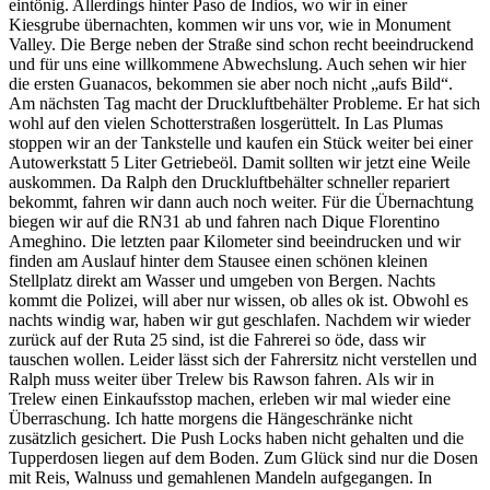
eintönig. Allerdings hinter Paso de Indios, wo wir in einer
Kiesgrube übernachten, kommen wir uns vor, wie in Monument
Valley. Die Berge neben der Straße sind schon recht beeindruckend
und für uns eine willkommene Abwechslung. Auch sehen wir hier
die ersten Guanacos, bekommen sie aber noch nicht „aufs Bild“.
Am nächsten Tag macht der Druckluftbehälter Probleme. Er hat sich
wohl auf den vielen Schotterstraßen losgerüttelt. In Las Plumas
stoppen wir an der Tankstelle und kaufen ein Stück weiter bei einer
Autowerkstatt 5 Liter Getriebeöl. Damit sollten wir jetzt eine Weile
auskommen. Da Ralph den Druckluftbehälter schneller repariert
bekommt, fahren wir dann auch noch weiter. Für die Übernachtung
biegen wir auf die RN31 ab und fahren nach Dique Florentino
Ameghino. Die letzten paar Kilometer sind beeindrucken und wir
finden am Auslauf hinter dem Stausee einen schönen kleinen
Stellplatz direkt am Wasser und umgeben von Bergen. Nachts
kommt die Polizei, will aber nur wissen, ob alles ok ist. Obwohl es
nachts windig war, haben wir gut geschlafen. Nachdem wir wieder
zurück auf der Ruta 25 sind, ist die Fahrerei so öde, dass wir
tauschen wollen. Leider lässt sich der Fahrersitz nicht verstellen und
Ralph muss weiter über Trelew bis Rawson fahren. Als wir in
Trelew einen Einkaufsstop machen, erleben wir mal wieder eine
Überraschung. Ich hatte morgens die Hängeschränke nicht
zusätzlich gesichert. Die Push Locks haben nicht gehalten und die
Tupperdosen liegen auf dem Boden. Zum Glück sind nur die Dosen
mit Reis, Walnuss und gemahlenen Mandeln aufgegangen. In