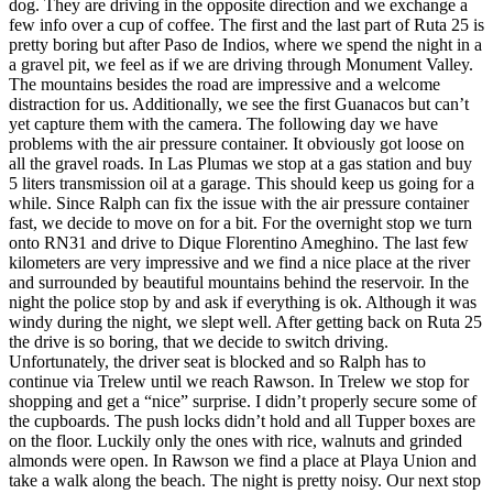
dog. They are driving in the opposite direction and we exchange a
few info over a cup of coffee. The first and the last part of Ruta 25 is
pretty boring but after Paso de Indios, where we spend the night in a
a gravel pit, we feel as if we are driving through Monument Valley.
The mountains besides the road are impressive and a welcome
distraction for us. Additionally, we see the first Guanacos but can’t
yet capture them with the camera. The following day we have
problems with the air pressure container. It obviously got loose on
all the gravel roads. In Las Plumas we stop at a gas station and buy
5 liters transmission oil at a garage. This should keep us going for a
while. Since Ralph can fix the issue with the air pressure container
fast, we decide to move on for a bit. For the overnight stop we turn
onto RN31 and drive to Dique Florentino Ameghino. The last few
kilometers are very impressive and we find a nice place at the river
and surrounded by beautiful mountains behind the reservoir. In the
night the police stop by and ask if everything is ok. Although it was
windy during the night, we slept well. After getting back on Ruta 25
the drive is so boring, that we decide to switch driving.
Unfortunately, the driver seat is blocked and so Ralph has to
continue via Trelew until we reach Rawson. In Trelew we stop for
shopping and get a “nice” surprise. I didn’t properly secure some of
the cupboards. The push locks didn’t hold and all Tupper boxes are
on the floor. Luckily only the ones with rice, walnuts and grinded
almonds were open. In Rawson we find a place at Playa Union and
take a walk along the beach. The night is pretty noisy. Our next stop